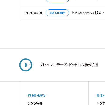
2020.04.01
biz-Stream v
biz-Stream
Web-BPS
biz
5つの特長
4つ