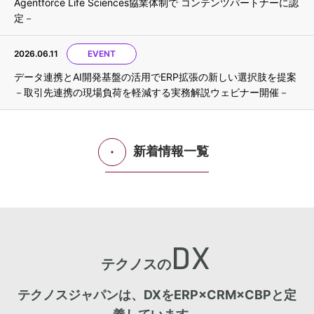
Agentforce Life Sciences協業体制で コンテンツパートナーに認
定－
2026.06.11
EVENT
データ連携とAI開発基盤の活用でERP拡張の新しい選択肢を提案
－取引先連携の現場負荷を軽減する実務解説ウェビナー開催－
新着情報一覧
DX
テクノスの
テクノスジャパンは、DXをERP×CRM×CBPと定