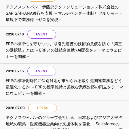
テクノスジャパン、伊藤忠テクノソリューションズ株式会社の
SAP S/4HANA移行を支援 －マルチベンダー体制とフルリモート
環境下で業務停止ゼロを実現－
2026.07.16
EVENT
ERPの標準性を守りつつ、取引先連携の技術的負債を防ぐ「第三
の選択肢」とは －ERPとの疎結合連携×AI開発をテーマにウェビ
ナーを開催－
2026.07.15
EVENT
ERPの標準化時代に個別対応が求められる取引先関連業務をどう
最適化するか －ERPの標準維持と柔軟な業務対応の両立をテーマ
にウェビナーを開催－
2026.07.09
PRESS
テクノスジャパンのグループ会社Lirik、日本およびアジア太平洋
地域の製薬・医療機器企業向け支援体制を強化 －Salesforceの