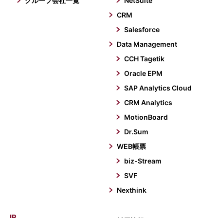
グループ会社一覧
NetSuite
CRM
Salesforce
Data Management
CCH Tagetik
Oracle EPM
SAP Analytics Cloud
CRM Analytics
MotionBoard
Dr.Sum
WEB帳票
biz-Stream
SVF
Nexthink
IR