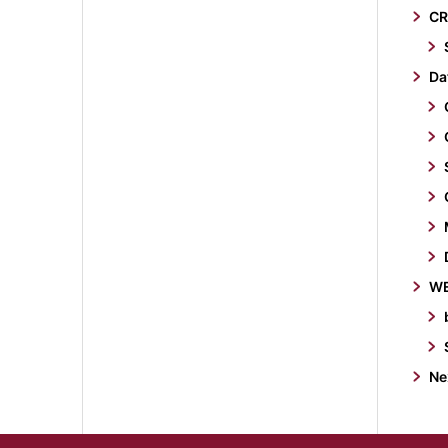
C
Da
W
Ne