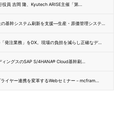
吉岡 隆、Kyutech ARISE主催「第...
テクノスジャパン、オカモト株式会社の基幹システム刷新を支援—生産・原価管理システム「m...
スマホひとつでフランチャイズ店舗の「発注業務」をDX。現場の負担を減らし正確なデータを...
のSAP S/4HANA® Cloud基幹刷...
イヤー連携を変革するWebセミナー－mcfram...