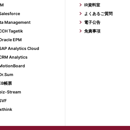
RM
IR資料室
Salesforce
よくあるご質問
ta Management
電子公告
CCH Tagetik
免責事項
Oracle EPM
SAP Analytics Cloud
CRM Analytics
MotionBoard
Dr.Sum
EB帳票
biz-Stream
SVF
xthink