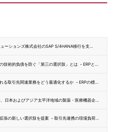
ションズ株式会社のSAP S/4HANA移行を支...
技術的負債を防ぐ「第三の選択肢」とは －ERPと...
る取引先関連業務をどう最適化するか －ERPの標...
ik、日本およびアジア太平洋地域の製薬・医療機器企...
拡張の新しい選択肢を提案 －取引先連携の現場負荷...