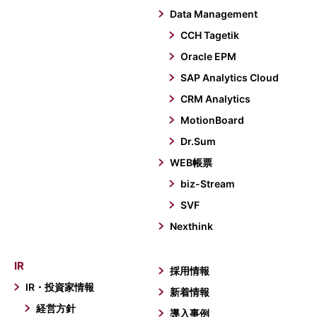
Data Management
CCH Tagetik
Oracle EPM
SAP Analytics Cloud
CRM Analytics
MotionBoard
Dr.Sum
WEB帳票
biz-Stream
SVF
Nexthink
IR
採用情報
IR・投資家情報
新着情報
経営方針
導入事例