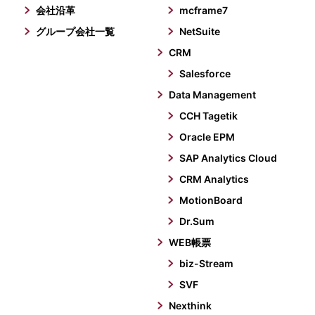
会社沿革
mcframe7
グループ会社一覧
NetSuite
CRM
Salesforce
Data Management
CCH Tagetik
Oracle EPM
SAP Analytics Cloud
CRM Analytics
MotionBoard
Dr.Sum
WEB帳票
biz-Stream
SVF
Nexthink