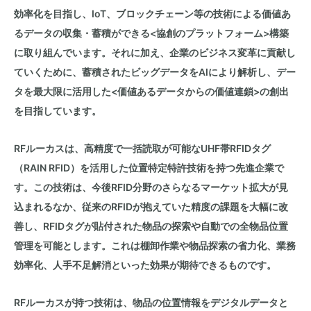
効率化を目指し、IoT、ブロックチェーン等の技術による価値あ
るデータの収集・蓄積ができる<協創のプラットフォーム>構築
に取り組んでいます。それに加え、企業のビジネス変革に貢献し
ていくために、蓄積されたビッグデータをAIにより解析し、デー
タを最大限に活用した<価値あるデータからの価値連鎖>の創出
を目指しています。
RFルーカスは、高精度で一括読取が可能なUHF帯RFIDタグ
（RAIN RFID）を活用した位置特定特許技術を持つ先進企業で
す。この技術は、今後RFID分野のさらなるマーケット拡大が見
込まれるなか、従来のRFIDが抱えていた精度の課題を大幅に改
善し、RFIDタグが貼付された物品の探索や自動での全物品位置
管理を可能とします。これは棚卸作業や物品探索の省力化、業務
効率化、人手不足解消といった効果が期待できるものです。
RFルーカスが持つ技術は、物品の位置情報をデジタルデータと