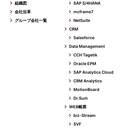
組織図
SAP S/4HANA
会社沿革
mcframe7
グループ会社一覧
NetSuite
CRM
Salesforce
Data Management
CCH Tagetik
Oracle EPM
SAP Analytics Cloud
CRM Analytics
MotionBoard
Dr.Sum
WEB帳票
biz-Stream
SVF