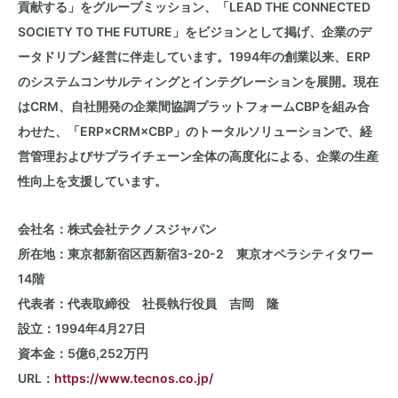
貢献する」をグループミッション、「
LEAD THE CONNECTED
SOCIETY TO THE FUTURE
」をビジョンとして掲げ、企業のデ
ータドリブン経営に伴走しています。
1994
年の創業以来、
ERP
のシステムコンサルティングとインテグレーションを展開。現在
は
CRM
、自社開発の企業間協調プラットフォーム
CBP
を組み合
わせた、「
ERP×CRM×CBP
」のトータルソリューションで、経
営管理およびサプライチェーン全体の高度化による、企業の生産
性向上を支援しています。
会社名：株式会社テクノスジャパン
所在地：東京都新宿区西新宿
3-20-2
東京オペラシティタワー
14
階
代表者：代表取締役 社長執行役員 吉岡 隆
設立：
1994
年
4
月
27
日
資本金：
5
億
6,252
万円
URL：
https://www.tecnos.co.jp/