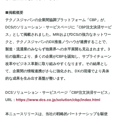
■掲載概要
テクノスジャパンの企業間協調プラットフォーム「
CBP
」が、
DCSのソリューション・サービスページに「
CBP
注文決済サービ
ス」として掲載されました。
MRI
およびDCSの強力なネットワー
クと、テクノスジャパンの
DX
推進ノウハウが連携することで、
製造・流通業のみならず他業界への水平展開も見込まれます。
3
社の協業により、多くの企業が
CBP
を認知し、サプライチェーン
改革やビジネス革新に取り組みやすくなります。その結果とし
て、企業間の情報連携がさらに強化され、
DX
の現場でより具体
的な成果を生み出す基盤が整います。
DCSソリューション・サービスページ「
CBP
注文決済サービス」
URL：
https://www.dcs.co.jp/solution/cbp/index.html
本ニュースリリースは、当社の戦略的パートナーシップを駆使