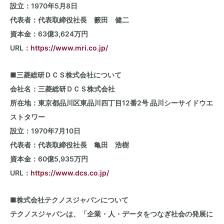
設立：
1970
年
5
月
8
日
代表者：代表取締役社長 籔田 健二
資本金：
63
億
3,624
万円
URL：
https://www.mri.co.jp/
■三菱総研ＤＣＳ株式会社について
会社名：三菱総研ＤＣＳ株式会社
所在地：東京都品川区東品川四丁目
12
番
2
号 品川シーサイドウエ
ストタワー
設立：
1970
年
7
月
10
日
代表者：代表取締役社長 亀田 浩樹
資本金：
60
億
5,935
万円
URL：
https://www.dcs.co.jp/
■株式会社テクノスジャパンについて
テクノスジャパンは、「企業・人・データをつなぎ社会の発展に