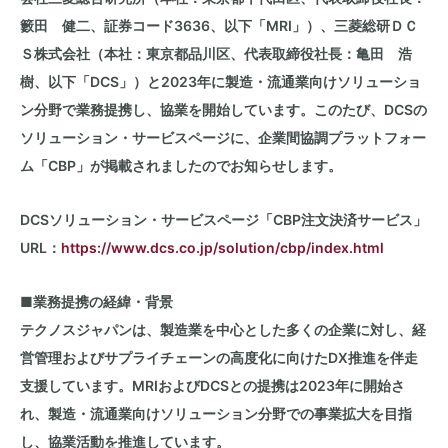
籔田 健二、証券コード
3636
、以下「
MRI
」）、三菱総研ＤＣ
Ｓ株式会社（本社：東京都品川区、代表取締役社長：亀田 浩
樹、以下「DCS」）と
2023
年に製造・流通業向けソリューショ
ン分野で業務提携し、協業を開始しています。このたび、DCSの
ソリューション・サービスページに、企業間協調プラットフォー
ム「
CBP
」が掲載されましたのでお知らせします。
DCSソリューション・サービスページ「
CBP
注文決済サービス」
URL：
https://www.dcs.co.jp/solution/cbp/index.html
■業務提携の経緯・背景
テクノスジャパンは、製造業を中心とした多くの企業に対し、経
営管理およびサプライチェーンの高度化に向けた
DX
推進を伴走
支援しています。
MRI
およびDCSとの提携は
2023
年に開始さ
れ、製造・流通業向けソリューション分野での事業拡大を目指
し、協業活動を推進しています。