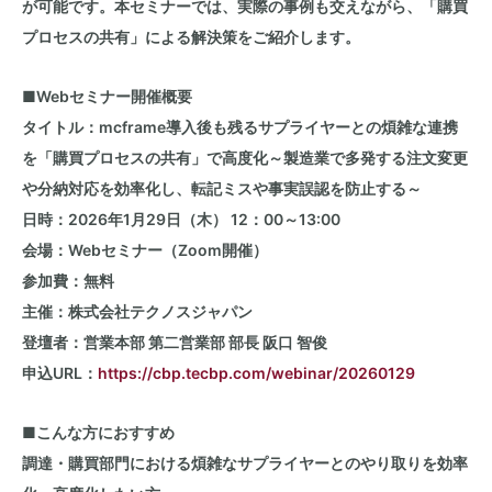
が可能です。本セミナーでは、実際の事例も交えながら、「購買
プロセスの共有」による解決策をご紹介します。
■
Web
セミナー開催概要
タイトル：
mcframe
導入後も残るサプライヤーとの煩雑な連携
を「購買プロセスの共有」で高度化～製造業で多発する注文変更
や分納対応を効率化し、転記ミスや事実誤認を防止する～
日時：
2026
年
1
月29日（木）
12
：
00
～
13:00
会場：
Web
セミナー（
Zoom
開催）
参加費：無料
主催：株式会社テクノスジャパン
登壇者：営業本部 第二営業部 部長 阪口 智俊
申込
URL
：
https://cbp.tecbp.com/webinar/20260129
■こんな方におすすめ
調達・購買部門における煩雑なサプライヤーとのやり取りを効率