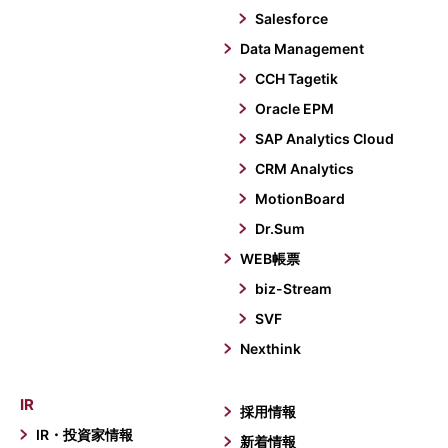
Salesforce
Data Management
CCH Tagetik
Oracle EPM
SAP Analytics Cloud
CRM Analytics
MotionBoard
Dr.Sum
WEB帳票
biz-Stream
SVF
Nexthink
IR
採用情報
IR・投資家情報
新着情報