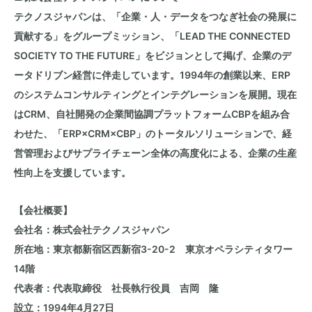
テクノスジャパンは、「企業・人・データをつなぎ社会の発展に
貢献する」をグループミッション、「
LEAD THE CONNECTED
SOCIETY TO THE FUTURE
」をビジョンとして掲げ、企業のデ
ータドリブン経営に伴走しています。
1994
年の創業以来、
ERP
のシステムコンサルティングとインテグレーションを展開。現在
は
CRM
、自社開発の企業間協調プラットフォーム
CBP
を組み合
わせた、「
ERP×CRM×CBP
」のトータルソリューションで、経
営管理およびサプライチェーン全体の高度化による、企業の生産
性向上を支援しています。
【会社概要】
会社名：株式会社テクノスジャパン
所在地：東京都新宿区西新宿
3-20-2
東京オペラシティタワー
14
階
代表者：代表取締役 社長執行役員 吉岡 隆
設立：
1994
年
4
月
27
日