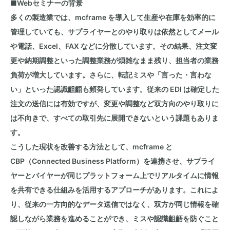
■
Web
セミナーの背景
多くの製造業では、
mcframe
を導入して生産や在庫を効率的に
管理していても、サプライヤーとのやり取りは依然としてメール
や電話、
Excel
、
FAX
などに分散しています。その結果、注文変
更や納期調整といった調整業務が煩雑なまま残り、担当者の業務
負荷が増大しています。さらに、転記ミスや「言った・言わな
い」といった認識齟齬も頻発しています。従来の
EDI
は確定した
注文の送信には有効ですが、変更や調整など双方向のやり取りに
は不向きで、すべての取引先に展開できないという課題もありま
す。
こうした現状を改善する方法として、
mcframe
と
CBP
（
Connected Business Platform
）を連携させ、サプライ
ヤーとバイヤーが同じプラットフォーム上でリアルタイムに情報
を共有できる仕組みを活用するアプローチがあります。これによ
り、従来の一方向的なデータ送信ではなく、双方が同じ情報を確
認しながら業務を進めることができ、ミスや認識齟齬を防ぐこと