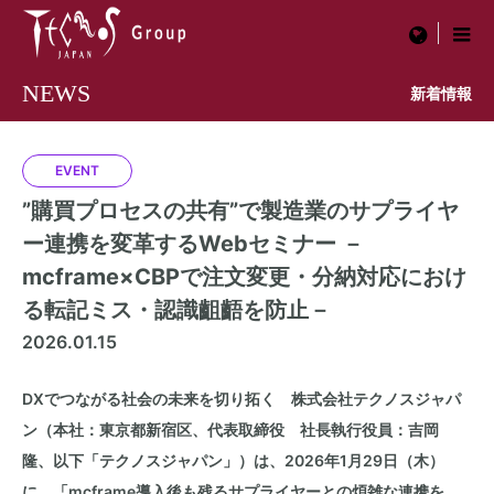
menu
NEWS
新着情報
EVENT
”購買プロセスの共有”で製造業のサプライヤ
ー連携を変革するWebセミナー －
mcframe×CBPで注文変更・分納対応におけ
る転記ミス・認識齟齬を防止－
2026.01.15
DXでつながる社会の未来を切り拓く 株式会社テクノスジャパ
ン（本社：東京都新宿区、代表取締役 社長執行役員：吉岡
隆、以下「テクノスジャパン」）は、
2026
年
1
月29日（木）
に、「
mcframe
導入後も残るサプライヤーとの煩雑な連携を