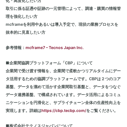
化・高度化したい方
取引に係る証憑や証跡の一元管理によって、調達・購買の情報管
理を強化したい方
mcframeを利用中あるいは導入予定で、現状の業務プロセスを
抜本的に見直したい方
参考情報：
mcframe7 – Tecnos Japan Inc.
■企業間協調プラットフォーム「
CBP
」について
企業間で受け渡す情報を、企業間で柔軟かつリアルタイムにデー
タ活用するための協調プラットフォームです。
CBP
は２つのコア
基盤、データを溜めて活かす企業間取引基盤と、データをつなぐ
データ連携基盤、で構成されています。データ活用によるコミュ
ニケーションを円滑化と、サプライチェーン全体の生産性向上を
実現します。詳細は
https://cbp.tecbp.com/
をご覧ください。
■株式会社テクノスジャパンについて