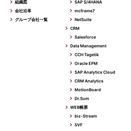
組織図
SAP S/4HANA
会社沿革
mcframe7
グループ会社一覧
NetSuite
CRM
Salesforce
Data Management
CCH Tagetik
Oracle EPM
SAP Analytics Cloud
CRM Analytics
MotionBoard
Dr.Sum
WEB帳票
biz-Stream
SVF