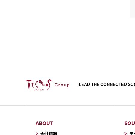
LEAD THE CONNECTED SOC
ABOUT
SOL
会社情報
テ