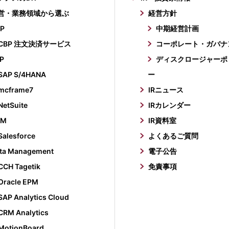
営・業務領域から選ぶ
経営方針
P
中期経営計画
CBP 注文決済サービス
コーポレート・ガバナ
P
ディスクロージャーポ
SAP S/4HANA
ー
mcframe7
IRニュース
NetSuite
IRカレンダー
RM
IR資料室
Salesforce
よくあるご質問
ta Management
電子公告
CCH Tagetik
免責事項
Oracle EPM
SAP Analytics Cloud
CRM Analytics
MotionBoard