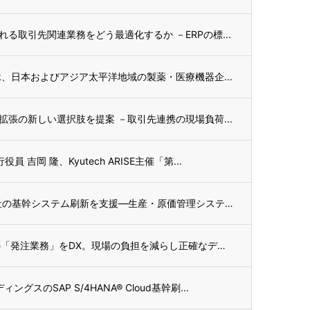
る取引先関連業務をどう最適化するか －ERPの標...
ik、日本およびアジア太平洋地域の製薬・医療機器企...
拡張の新しい選択肢を提案 －取引先連携の現場負荷...
吉岡 隆、Kyutech ARISE主催「第...
テクノスジャパン、オカモト株式会社の基幹システム刷新を支援—生産・原価管理システム「m...
スマホひとつでフランチャイズ店舗の「発注業務」をDX。現場の負担を減らし正確なデータを...
のSAP S/4HANA® Cloud基幹刷...