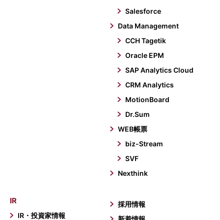
Salesforce
Data Management
CCH Tagetik
Oracle EPM
SAP Analytics Cloud
CRM Analytics
MotionBoard
Dr.Sum
WEB帳票
biz-Stream
SVF
Nexthink
IR
採用情報
IR・投資家情報
新着情報