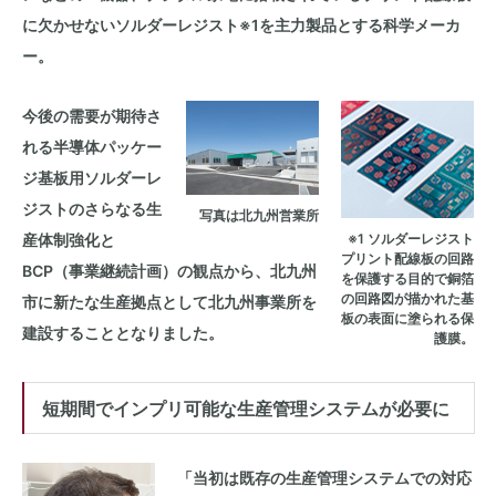
に欠かせないソルダーレジスト※1を主力製品とする科学メーカ
ー。
今後の需要が期待さ
れる半導体パッケー
ジ基板用ソルダーレ
ジストのさらなる生
写真は北九州営業所
産体制強化と
※1 ソルダーレジスト
プリント配線板の回路
BCP（事業継続計画）の観点から、北九州
を保護する目的で銅箔
の回路図が描かれた基
市に新たな生産拠点として北九州事業所を
板の表面に塗られる保
建設することとなりました。
護膜。
短期間でインプリ可能な生産管理システムが必要に
「当初は既存の生産管理システムでの対応