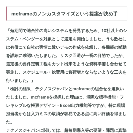
mcframeのノンカスタマイズという提案が決め手
「短期間で適合性の高いシステムを発見するため、10社以上のシ
ステム・ベンダーを対象として選定を開始しました。うち数社に
は有償にて自社の実情に近いデモの作成を依頼し、各機能の挙動
を詳細に確認いたしました。リスク回避が一番の目的でしたが、
選定後の要件定義工程をカット出来るような資料準備も合わせて
実施し、スケジュール・総費用に負荷増とならないような工夫を
行いました。」
「検討の結果、テクノスジャパンとmcframeの組合せを選択い
たしました。mcframeを採択した理由は、潤沢な標準機能・フ
レキシブルな帳票デザイン・Excel出力機能等ですが、特に現場
担当者からは入力ミスの取消が容易である点に高い評価を得まし
た。
テクノスジャパンに関しては、超短期導入等の要望・課題に真摯