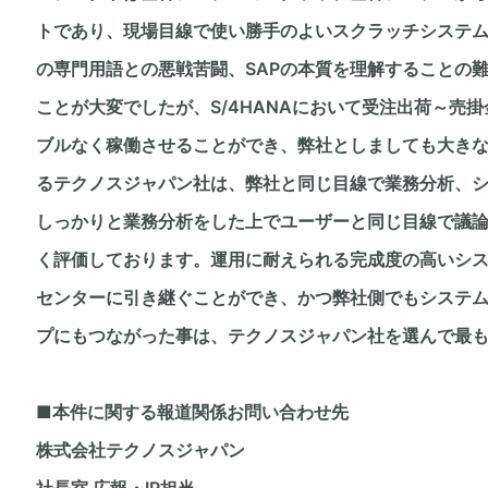
トであり、現場目線で使い勝手のよいスクラッチシステム
の専門用語との悪戦苦闘、SAPの本質を理解することの
ことが大変でしたが、S/4HANAにおいて受注出荷～売
ブルなく稼働させることができ、弊社としましても大き
るテクノスジャパン社は、弊社と同じ目線で業務分析、
しっかりと業務分析をした上でユーザーと同じ目線で議
く評価しております。運用に耐えられる完成度の高いシ
センターに引き継ぐことができ、かつ弊社側でもシステ
プにもつながった事は、テクノスジャパン社を選んで最
■本件に関する報道関係お問い合わせ先
株式会社テクノスジャパン
社長室 広報・IR担当