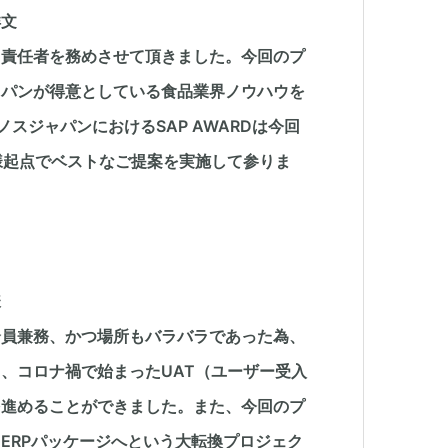
洋文
ト責任者を務めさせて頂きました。今回の
プ
ャパンが得意としている食品業界ノウハウを
スジャパンにおけるSAP AWARDは
今回
様起点でベストなご提案を
実施して参りま
様
全員兼務、かつ場所もバラバラであった為、
、コロナ禍で始まったUAT（ユーザー受入
を進めることができました。また、今回のプ
ERPパッケージへという大転換プロジェク