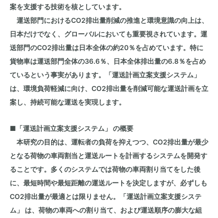
案を支援する技術を核としています。
運送部門におけるCO
2
排出量削減の推進と環境意識の向上は、
日本だけでなく、グローバルにおいても重要視されています。運
送部門のCO
2
排出量は日本全体の約20％を占めています。特に
貨物車は運送部門全体の36.6％、日本全体排出量の6.8％を占め
ているという事実があります。「運送計画立案支援システム」
は、環境負荷軽減に向け、
CO
2
排出量を削減可能な運送計画を立
案し、持続可能な運送を実現します。
■
「運送計画立案支援システム」 の概要
本研究の目的は、運転者の負荷を抑えつつ、
CO
2
排出量が最少
となる荷物の車両割当と運送ルートを計画するシステムを開発す
ることです。多くのシステムでは荷物の車両割り当てをした後
に、最短時間や最短距離の運送ルートを決定しますが、必ずしも
CO
2
排出量が最適とは限りません。「運送計画立案支援システ
ム」 は、荷物の車両への割り当て、および運送順序の膨大な組