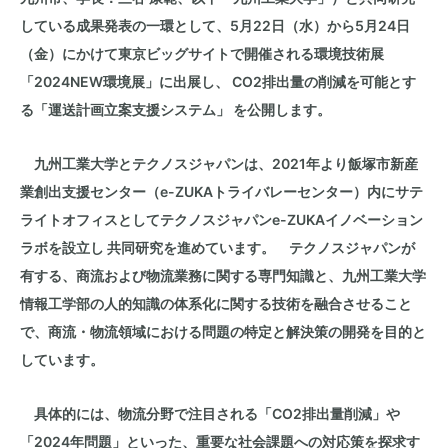
している成果発表の一環として、
5月22日（水）から5月24日
（金）にかけて
東京ビッグサイトで開催される環境技術展
「
2024NEW環境展
」に出展し、
CO
2
排出量の削減を可能とす
る「運送計画立案支援システム」 を公開します。
九州工業大学とテクノスジャパンは、2021年より飯塚市新産
業創出支援センター（e-ZUKAトライバレーセンター）内
にサテ
ライトオフィスとしてテクノスジャパンe-ZUKAイノベーション
ラボを設立し
共同研究を進めています。 テクノスジャパンが
有する、商流および物流業務に関する専門知識と、九州工業大学
情報工学部の人的知識の体系化に関する技術を融合させること
で、商流・物流領域における問題の特定と解決策の開発を目的と
しています。
具体的には、物流分野で注目される
「CO
2
排出量削減」や
「2024年問題」
といった、重要な社会課題への対応策を探求す