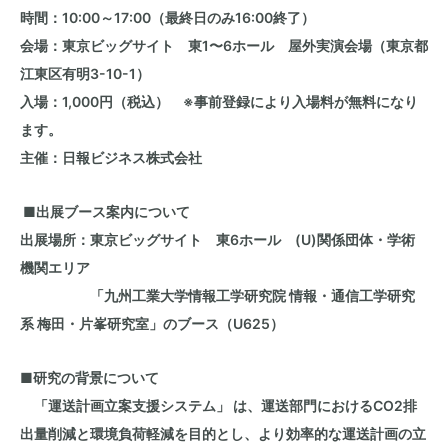
時間：10:00～1
7:00（最終日のみ16:00終了）
会場：東京ビッグサイト 東1〜6ホール 屋外実演会場（東京都
江東区有明3-10-1）
入場：1,000円（税込） ※事前登録により入場料が無料になり
ます。
主催：日報ビジネス株式会社
■出展ブース案内
について
出展場所：東京ビッグサイト 東6ホール
(U)関係団体・学術
機関エリア
「九州工業大学情報工学研究院 情報・通信工学研究
系 梅田・片峯研究室」のブース（
U625
）
■
研究の背景について
「運送計画立案支援システム」 は、運送部門におけるCO
2
排
出量削減と環境負荷軽減を目的とし、より効率的な運送計画の立