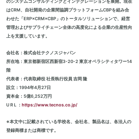
のシステムコンサルティングとインテグレーションを展開。現在
はCRM、自社開発の企業間協調プラットフォームCBPを組み合
わせた「ERP×CRM×CBP」のトータルソリューションで、経営
管理およびサプライチェーン全体の高度化による企業の生産性向
上を支援しています。
会社名：株式会社テクノスジャパン
所在地：東京都新宿区西新宿3-20-2 東京オペラシティタワー14
階
代表者：代表取締役 社長執行役員 吉岡 隆
設立：
1994年4月27日
資本金：
5億6,252万円
U R L ：
https://www.tecnos.co.jp/
※本文中に記載されている学校名、会社名、製品名は、各法人の
登録商標または商標です。