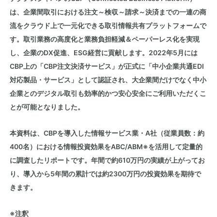
は、企業間取引における注文～検収～請求～決済までの一連の商
流をクラウド上で一元化できる取引情報共有プラットフォームで
す。取引業務の高度化と業務負担軽減＆ペーパーレス化を実現
し、企業の
DX
促進、
ESG
経営に貢献します。
2022
年
5
月には
CBP
上の「
CBP
注文決済サービス」が正式に「中小企業共通
EDI
対応製品・サービス」として認証され、大企業間だけでなく中小
企業とのデジタル取引も効率的かつ安心安全にご利用いただくこ
とが可能となりました。
本資料は、
CBP
を導入した情報サービス業・
A
社（従業員数：約
400名）における情報投資効果を
ABC/ABM
※を活用して定量的
に調査したリポートです。年間で約
610
万円の実績が上がってお
り、導入から
5
年間の累計では約
2300
万円の投資効果を期待で
きます。
※注釈