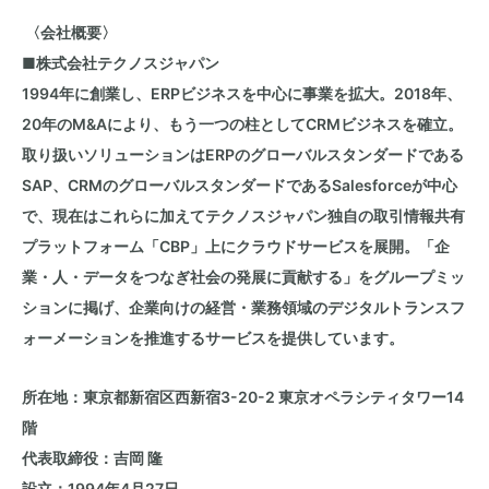
〈会社概要〉
■株式会社テクノスジャパン
1994年に創業し、
ERP
ビジネスを中心に事業を拡大。
2018
年、
20
年の
M&A
により、もう一つの柱として
CRM
ビジネスを確立。
取り扱いソリューションは
ERP
のグローバルスタンダードである
SAP
、
CRM
のグローバルスタンダードである
Salesforce
が中心
で、現在はこれらに加えてテクノスジャパン独自の取引情報共有
プラットフォーム「
CBP
」上にクラウドサービスを展開。「企
業・人・データをつなぎ社会の発展に貢献する」をグループミッ
ションに掲げ、企業向けの経営・業務領域のデジタルトランスフ
ォーメーションを推進するサービスを提供しています。
所在地：東京都新宿区西新宿
3-20-2
東京オペラシティタワー
14
階
代表取締役：吉岡 隆
設立：
1994
年
4
月
27
日