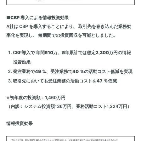
■
CBP
導入による情報投資効果
A社は
CBP
を導入することにより、 取引先を巻き込んだ業務効
率化を実現し、 短期間での投資回収を可能としました。
CBP導入で
年間
610
万、
5
年累計では想定
2,300
万円
の情報
投資効果
発注業務で
49 %
、受注業務で
40
％
の活動コスト低減を実現
取引先においても受注業務の活動コストを
47
％
低減
※初年度の投資額：1,460万円
（内訳：システム投資額136万円、業務活動コスト1,324万円）
情報投資効果