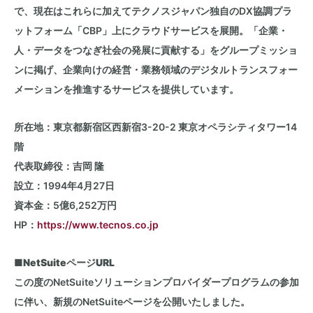
で、現在はこれらに加えてテクノスジャパン独自の
DX
協調プラ
ットフォーム「
CBP
」上にクラウドサービスを展開。「企業・
人・データをつなぎ社会の発展に貢献する」をグループミッショ
ンに掲げ、企業向けの経営・業務領域のデジタルトランスフォー
メーションを推進するサービスを提供しています。
所在地：東京都新宿区西新宿
3-20-2
東京オペラシティタワー
14
階
代表取締役：吉岡 隆
設立：
1994
年
4
月
27
日
資本金：
5
億
6,252
万円
HP：
https://www.tecnos.co.jp
■NetSuite
ページ
URL
この度の
NetSuite
ソリューションプロバイダープログラムの参加
に伴い、新規の
NetSuite
ページを公開いたしました。