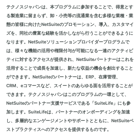
テクノスジャパンは、本プログラムに参加することで、得意とす
る製造業に留まらず、卸・小売等の流通業を含む多様な業種・業
態の皆様に向けた
NetSuite
のプロモーション、導入、カスタマイ
ズを、同社の豊富な経験を活かしながら行うことができるように
なります。
NetSuite
ソリューションプロバイダープログラムで
は、様々な機能の活用や権限付与が可能になる一連のアクティビ
ティに対するアクセスが提供され、
NetSuite
パートナーはこれを
活用することで成長を加速し、新たな収益の機会を創出すること
ができます。
NetSuite
のパートナーは、
ERP
、在庫管理、
CRM
、
e
コマースなど、スイートのあらゆる面を活用することが
できます。テクノスジャパンはこのプログラムの一環として、
NetSuite
のパートナー支援サービスである「
SuiteLife
」にも参
加します。
SuiteLife
は、パートナーのオンボーディングを加速
し、多層的なエンゲージメントやサポートとともに、
NetSuite
ベ
ストプラクティスへのアクセスを提供するものです。