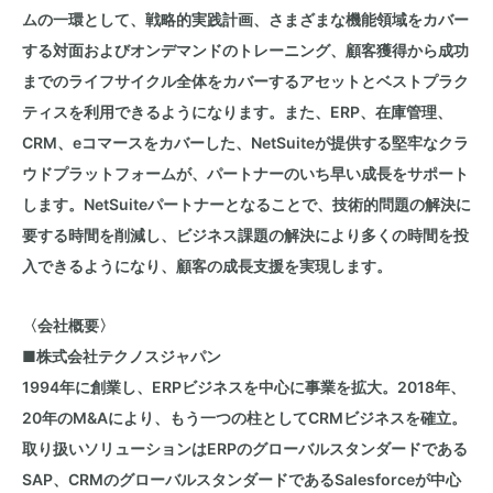
ムの一環として、戦略的実践計画、さまざまな機能領域をカバー
する対面およびオンデマンドのトレーニング、顧客獲得から成功
までのライフサイクル全体をカバーするアセットとベストプラク
ティスを利用できるようになります。また、
ERP
、在庫管理、
CRM
、
e
コマースをカバーした、
NetSuite
が提供する堅牢なクラ
ウドプラットフォームが、パートナーのいち早い成長をサポート
します。
NetSuite
パートナーとなることで、技術的問題の解決に
要する時間を削減し、ビジネス課題の解決により多くの時間を投
入できるようになり、顧客の成長支援を実現します。
〈会社概要〉
■
株式会社テクノスジャパン
1994年に創業し、
ERP
ビジネスを中心に事業を拡大。
2018
年、
20
年の
M&A
により、もう一つの柱として
CRM
ビジネスを確立。
取り扱いソリューションは
ERP
のグローバルスタンダードである
SAP
、
CRM
のグローバルスタンダードである
Salesforce
が中心