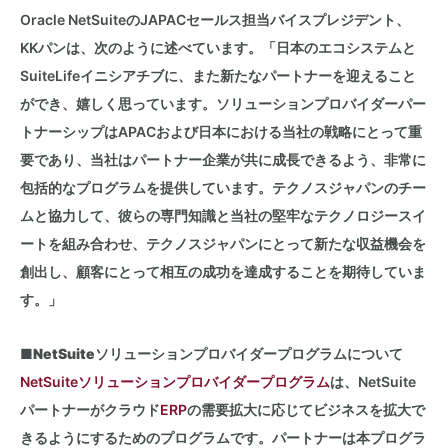
Oracle NetSuiteの
JAPAC
セールス担当バイスプレジデント、
KK
パンは、次のように述べています。「日本のエコシステムと
SuiteLife
イニシアチブに、また新たなパートナーを迎えること
ができ、嬉しく思っています。ソリューションプロバイダーパー
トナーシップは
APAC
および日本における当社の戦略にとって重
要であり、当社はパートナー企業が共に成長できるよう、非常に
包括的なプログラムを提供しています。テクノスジャパンのチー
ムと協力して、彼らの専門知識と当社の堅牢なテクノロジースイ
ートを組み合わせ、テクノスジャパンにとって新たな収益機会を
創出し、顧客にとって相互の成功を達成することを期待していま
す。」
■
NetSuite
ソリューションプロバイダープログラムについて
NetSuiteソリューションプロバイダープログラム
は、
NetSuite
パートナーがクラウド
ERP
の需要拡大に応じてビジネスを拡大で
きるようにするためのプログラムです。パートナーは本プログラ