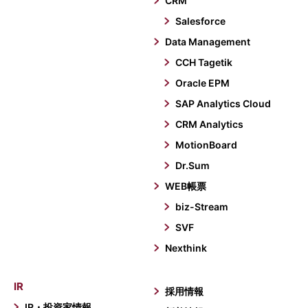
CRM
Salesforce
Data Management
CCH Tagetik
Oracle EPM
SAP Analytics Cloud
CRM Analytics
MotionBoard
Dr.Sum
WEB帳票
biz-Stream
SVF
Nexthink
IR
採用情報
IR・投資家情報