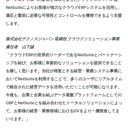
NetSuite
によりお客様が強力なクラウド
ERP
システムを活用し、
適応と繁栄に必要な可視性とコントロールを獲得できるよう支援
します。
株式会社テクノスジャパン 取締役 クラウドソリューション事業
責任者 山下誠
「クラウド
ERP
の世界的リーダーである
NetSuite
とパートナーシ
ップを結び、お客様に革新的なソリューションを提供できること
を嬉しく思います。当社が得意とする経営・業務システム事業に
おいて
NetSuite
を利用することで、多くのユーザにリアルタイム
で統合された経営データを活用いただくことが可能になります。
今後も、企業と企業を結ぶデータ基盤プラットフォームとしての
CBP
と
NetSuite
とを組み合わせたトータルソリューションによっ
て、お客様の経営・業務領域における
DX
をより一層推進してま
いります。」